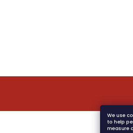
Z
á
p
ä
We use co
to help pe
t
measure a