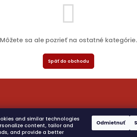
Môžete sa ale pozrieť na ostatné kategórie
Späť do obchodu
okies and similar technologies
Copyright 202
Odmietnuť
rsonalize content, tailor and
cookies
ds, and provide a better