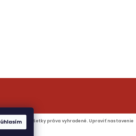
.
6
PitStopBox
. Všetky práva vyhradené.
Upraviť nastavenie
Súhlasím