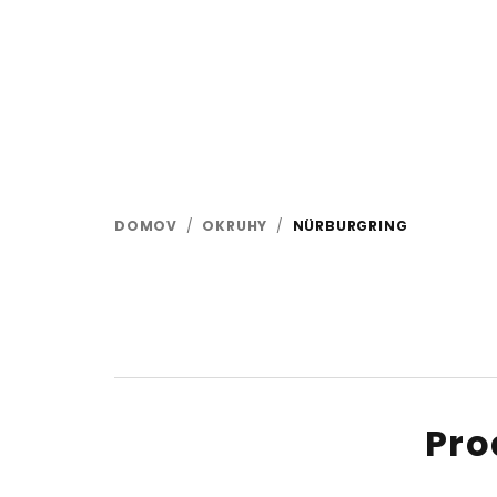
Prejsť
na
obsah
DOMOV
/
OKRUHY
/
NÜRBURGRING
Pro