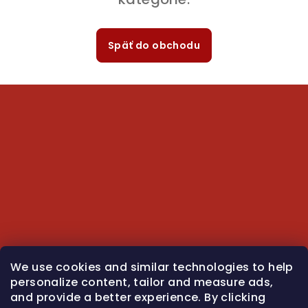
Späť do obchodu
Z
á
p
ä
t
i
e
We use cookies and similar technologies to help
personalize content, tailor and measure ads,
and provide a better experience. By clicking