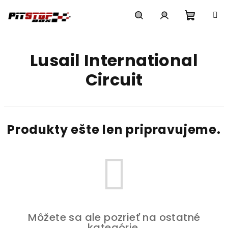
Prejsť
na
obsah
Nákup
Hľadať
Prihlásenie
Lusail International
košík
Circuit
Produkty ešte len pripravujeme.
Môžete sa ale pozrieť na ostatné
kategórie.