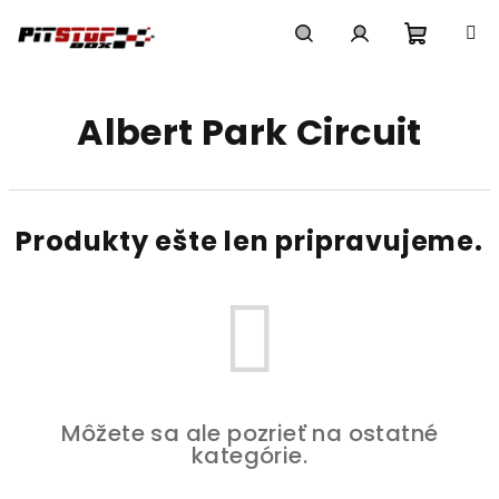
Prejsť
na
obsah
Nákup
Hľadať
Prihlásenie
Albert Park Circuit
košík
Produkty ešte len pripravujeme.
Môžete sa ale pozrieť na ostatné
kategórie.